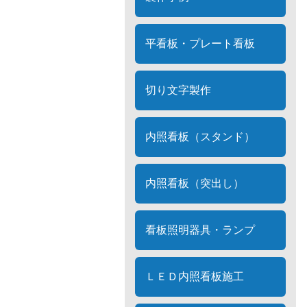
平看板・プレート看板
切り文字製作
内照看板（スタンド）
内照看板（突出し）
看板照明器具・ランプ
ＬＥＤ内照看板施工