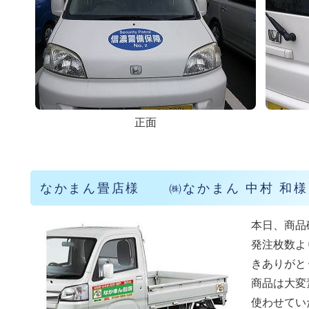
正面
なかまん畳店様 ㈱なかまん 中村 和様
本日、商品
発注枚数よ
きありがと
商品は大変
使わせてい