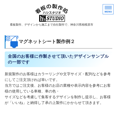
看板製作神奈川県相模原市
看板製作、デザインから施工まで自社製作で、神奈川県相模原市
HOME
マグネットシート製作例２
ご注文の流れ
全国のお客様に作製させて頂いたデザインサンプル
の一部です
よくあるご質問
事務所概要
新規製作のお客様はカラーリングや文字サイズ・配列などを参考
にしてご注文頂ければ幸いです。
お問い合わせ
当方ではご注文後、お客様のお店の業種や表示内容を参考にお客
様の使用している車種、車の色・
サイズなどを考慮して集客するデザインを制作し提示し、お客様
が「いいね」と納得し了承の上製作にかからせて頂きます。