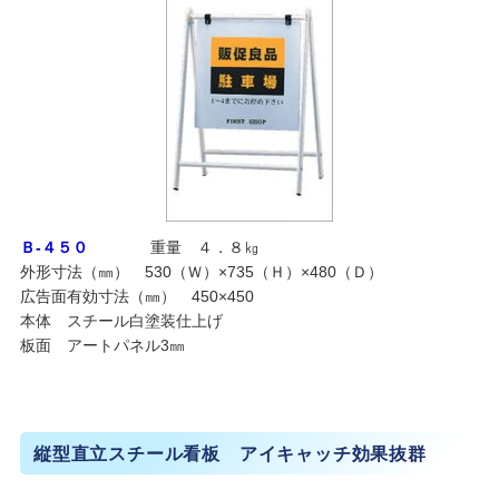
Ｂ-４５０
重量 ４．８㎏
外形寸法（㎜） 530（Ｗ）×735（Ｈ）×480（Ｄ）
広告面有効寸法（㎜） 450×450
本体 スチール白塗装仕上げ
板面 アートパネル3㎜
縦型直立スチール看板 アイキャッチ効果抜群