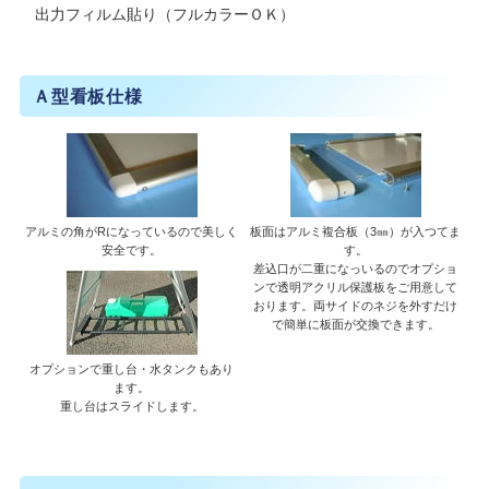
出力フィルム貼り（フルカラーＯＫ）
Ａ型看板仕様
アルミの角がRになっているので美しく
板面はアルミ複合板（3㎜）が入つてま
安全です。
す。
差込口が二重になっいるのでオプショ
ンで透明アクリル保護板をご用意して
おります。両サイドのネジを外すだけ
で簡単に板面が交換できます。
オプションで重し台・水タンクもあり
ます。
重し台はスライドします。