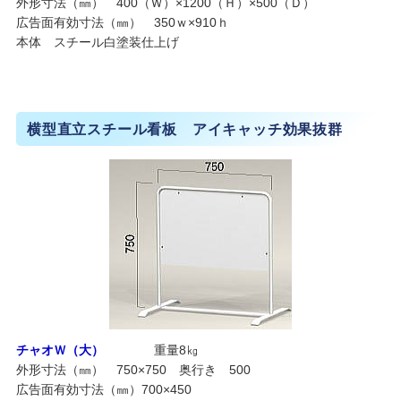
外形寸法（㎜） 400（Ｗ）×1200（Ｈ）×500（Ｄ）
広告面有効寸法（㎜） 350ｗ×910ｈ
本体 スチール白塗装仕上げ
横型直立スチール看板 アイキャッチ効果抜群
チャオＷ（大）
重量8㎏
外形寸法（㎜） 750×750 奥行き 500
広告面有効寸法（㎜）700×450