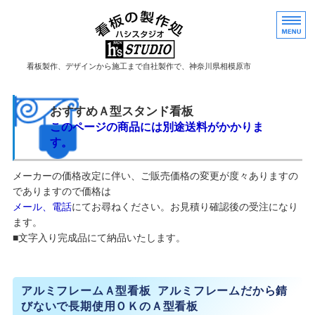
看板製作神奈川県相模原市
看板製作、デザインから施工まで自社製作で、神奈川県相模原市
HOME
おすすめＡ型スタンド看板
このページの商品には別途送料がかかりま
ご注文の流れ
す。
よくあるご質問
メーカーの価格改定に伴い、ご販売価格の変更が度々ありますの
でありますので価格は
事務所概要
メール、電話
にてお尋ねください。お見積り確認後の受注になり
ます。
お問い合わせ
■文字入り完成品にて納品いたします。
アルミフレームＡ型看板
アルミフレームだから錆
びないで長期使用ＯＫのＡ型看板